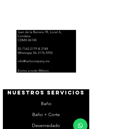
compañía, somos una petshop que cuenta con productos
y servicios de primera calidad para que puedas consentir
a tu peludo.
¡Tratamos a tu mascota como si fuera de nuestra propia
familia!
Juan de la Barrera 78, Local A,
Condesa
CDMX 06140
55-7162-2179
& 2184
Whatsapp 56-3176-5955
info@tailscompany.mx
Envíos a todo México
nuestros servicios
Baño
Baño + Corte
Desenredado