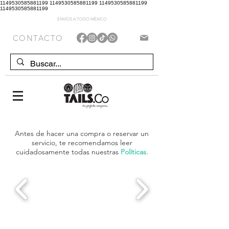
1149530585881199 1149530585881199 1149530585881199
1149530585881199
ENVÍOS A TODO MÉXICO
CONTACTO
Antes de hacer una compra o reservar un
servicio, te recomendamos leer
cuidadosamente todas nuestras
Políticas.